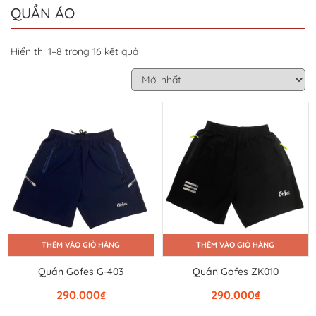
QUẦN ÁO
Hiển thị 1–8 trong 16 kết quả
THÊM VÀO GIỎ HÀNG
THÊM VÀO GIỎ HÀNG
Quần Gofes G-403
Quần Gofes ZK010
290.000
₫
290.000
₫