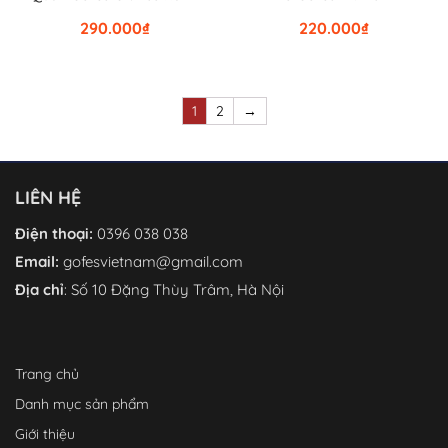
290.000
₫
220.000
₫
1
2
→
LIÊN HỆ
Điện thoại:
0396 038 038
Email:
gofesvietnam@gmail.com
Địa chỉ
: Số 10 Đặng Thùy Trâm, Hà Nội
Trang chủ
Danh mục sản phẩm
Giới thiệu