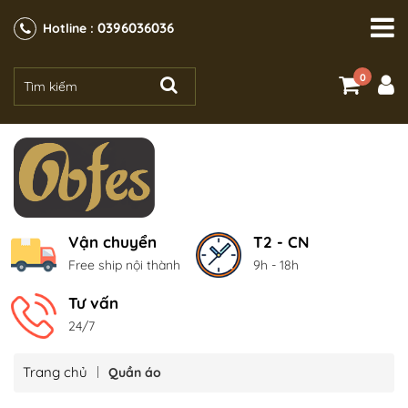
0396036036
Hotline :
0
Vận chuyển
T2 - CN
Free ship nội thành
9h - 18h
Tư vấn
24/7
Trang chủ
Quần áo