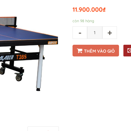
11.900.000
₫
còn 98 hàng
-
+
THÊM VÀO GIỎ