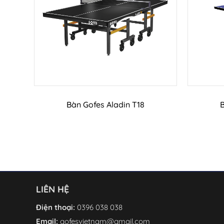
Thêm vào giỏ hàng
Bàn Gofes Aladin T18
B
LIÊN HỆ
Điện thoại:
0396 038 038
Email:
gofesvietnam@gmail.com