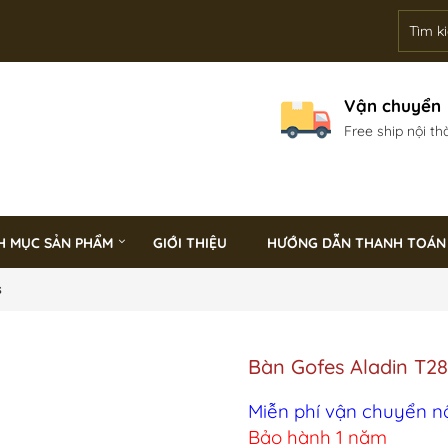
Vận chuyển
Free ship nội th
H MỤC SẢN PHẨM
GIỚI THIỆU
HƯỚNG DẪN THANH TOÁN
s
Bàn Gofes Aladin T28
Miễn phí vận chuyển n
Bảo hành 1 năm