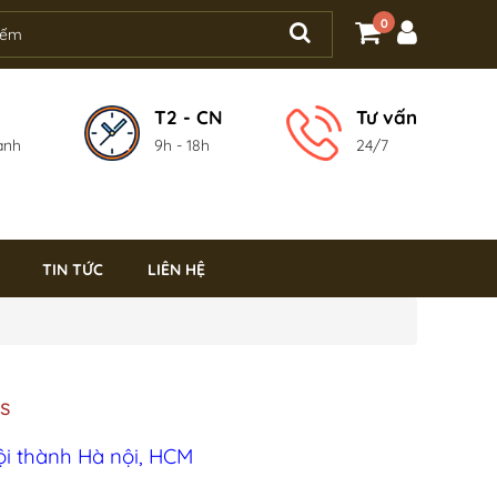
0
T2 - CN
Tư vấn
ành
9h - 18h
24/7
TIN TỨC
LIÊN HỆ
s
ội thành Hà nội, HCM