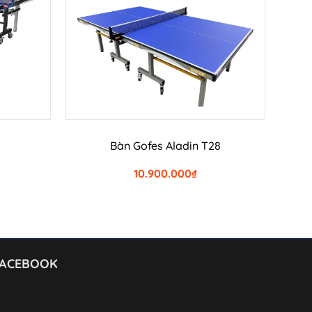
G
THÊM VÀO GIỎ HÀNG
Bàn Gofes Aladin T28
10.900.000
₫
FACEBOOK