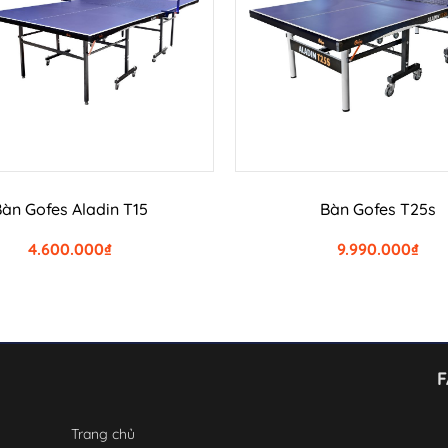
THÊM VÀO GIỎ HÀNG
THÊM VÀO GIỎ HÀN
àn Gofes Aladin T15
Bàn Gofes T25s
4.600.000
₫
9.990.000
₫
Trang chủ