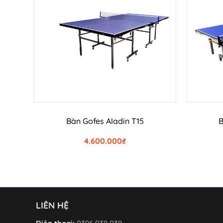
THÊM VÀO GIỎ HÀNG
Bàn Gofes Aladin T15
B
4.600.000
₫
LIÊN HỆ