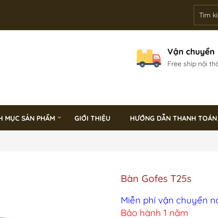
Vận chuyển
Free ship nội th
H MỤC SẢN PHẨM
GIỚI THIỆU
HƯỚNG DẪN THANH TOÁN
Bàn Gofes T25s
Miễn phí vận chuyển n
Bảo hành 1 năm