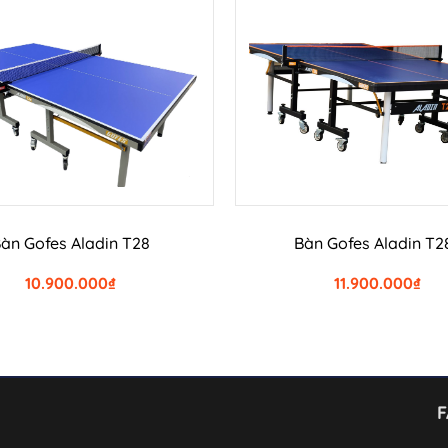
THÊM VÀO GIỎ HÀNG
THÊM VÀO GIỎ HÀN
àn Gofes Aladin T28
Bàn Gofes Aladin T2
10.900.000
₫
11.900.000
₫