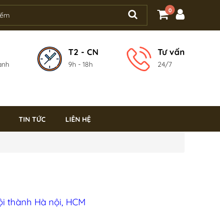
0
T2 - CN
Tư vấn
ành
9h - 18h
24/7
TIN TỨC
LIÊN HỆ
ội thành Hà nội, HCM