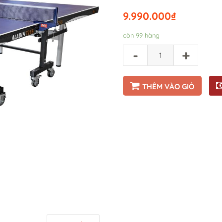
9.990.000
₫
còn 99 hàng
-
+
THÊM VÀO GIỎ