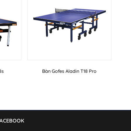
G
Thêm vào giỏ hàng
8s
Bàn Gofes Aladin T18 Pro
FACEBOOK