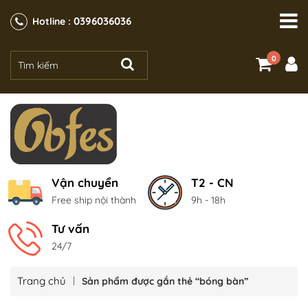
0396036036
Hotline :
0
Vận chuyển
T2 - CN
Free ship nội thành
9h - 18h
Tư vấn
24/7
Trang chủ
Sản phẩm được gắn thẻ “bóng bàn”