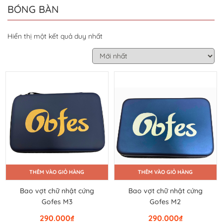
BÓNG BÀN
Hiển thị một kết quả duy nhất
THÊM VÀO GIỎ HÀNG
THÊM VÀO GIỎ HÀNG
Bao vợt chữ nhật cứng
Bao vợt chữ nhật cứng
Gofes M3
Gofes M2
290.000
₫
290.000
₫