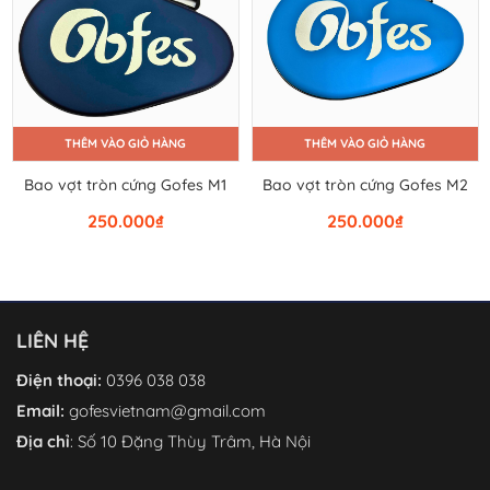
THÊM VÀO GIỎ HÀNG
THÊM VÀO GIỎ HÀNG
Bao vợt tròn cứng Gofes M1
Bao vợt tròn cứng Gofes M2
250.000
₫
250.000
₫
LIÊN HỆ
Điện thoại:
0396 038 038
Email:
gofesvietnam@gmail.com
Địa chỉ
: Số 10 Đặng Thùy Trâm, Hà Nội